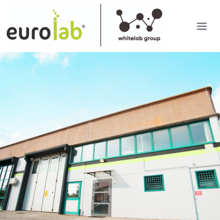
EUROLAB
IT
SETTORI DI ANALISI
EN
RDP APP
ULTIME DAL LABORATORIO
LAVORA CON NOI
Mostra versione desktop