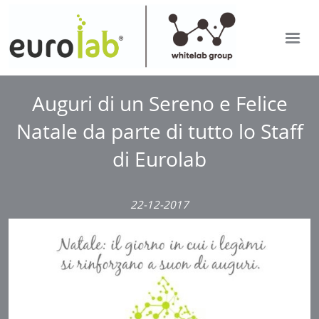
EUROLAB
IT
Auguri di un Sereno e Felice
SETTORI DI ANALISI
EN
Natale da parte di tutto lo Staff
RDP APP
di Eurolab
ULTIME DAL LABORATORIO
LAVORA CON NOI
22-12-2017
Mostra versione desktop