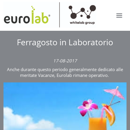
EUROLAB
IT
Ferragosto in Laboratorio
SETTORI DI ANALISI
EN
RDP APP
17-08-2017
ULTIME DAL LABORATORIO
Anche durante questo periodo generalmente dedicato alle
LAVORA CON NOI
meritate Vacanze, Eurolab rimane operativo.
Mostra versione desktop