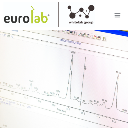
EUROLAB
IT
SETTORI DI ANALISI
EN
RDP APP
ULTIME DAL LABORATORIO
LAVORA CON NOI
Mostra versione desktop