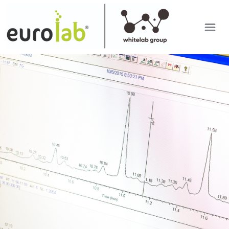
EUROLAB
IT
SETTORI DI ANALISI
EN
RDP APP
ULTIME DAL LABORATORIO
LAVORA CON NOI
Mostra versione desktop