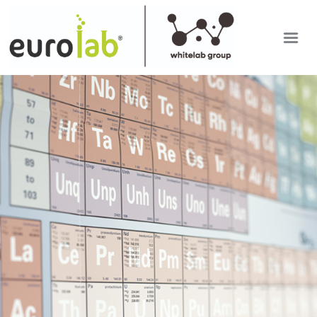
EUROLAB
IT
SETTORI DI ANALISI
EN
RDP APP
ULTIME DAL LABORATORIO
LAVORA CON NOI
Mostra versione desktop