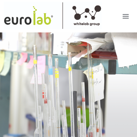
EUROLAB
IT
SETTORI DI ANALISI
EN
RDP APP
ULTIME DAL LABORATORIO
LAVORA CON NOI
Mostra versione desktop